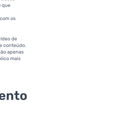
o que
 com os
vídeo de
de conteúdo.
 não apenas
lico mais
ento