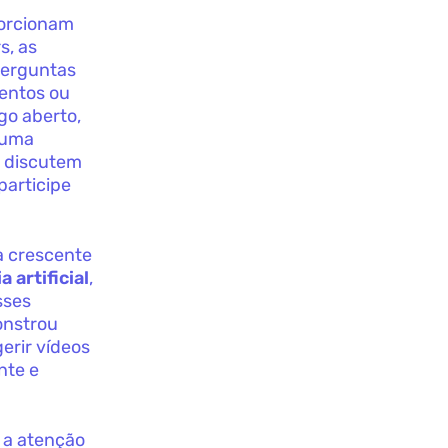
porcionam
s, as
perguntas
mentos ou
go aberto,
 uma
s discutem
participe
a crescente
a artificial
,
sses
onstrou
erir vídeos
nte e
 a atenção