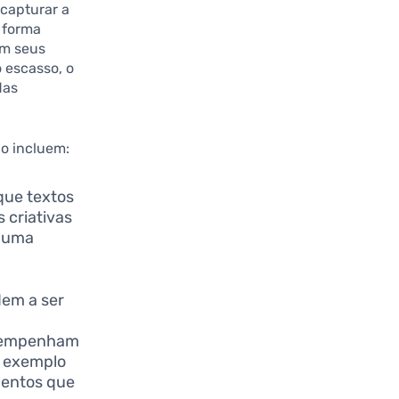
capturar a
 forma
om seus
 escasso, o
das
o incluem:
que textos
 criativas
s uma
em a ser
desempenham
m exemplo
imentos que