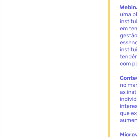
Webina
uma pl
instit
em tem
gestão
essenc
instit
tendên
com pe
Conte
no mar
as ins
indivi
intere
que ex
aument
Micro