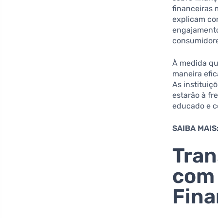
financeiras 
explicam com
engajamento
consumidore
À medida que
maneira efic
As instituiç
estarão à f
educado e co
SAIBA MAIS
Tra
com 
Fina