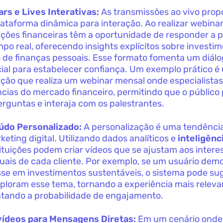
rs e Lives Interativas:
As transmissões ao vivo pro
ataforma dinâmica para interação. Ao realizar webinar
uições financeiras têm a oportunidade de responder a 
po real, oferecendo insights explícitos sobre investi
 de finanças pessoais. Esse formato fomenta um diálo
ial para estabelecer confiança. Um exemplo prático é
uição que realiza um webinar mensal onde especialista
cias do mercado financeiro, permitindo que o público 
rguntas e interaja com os palestrantes.
údo Personalizado:
A personalização é uma tendênci
keting digital. Utilizando dados analíticos e
inteligênci
tituições podem criar vídeos que se ajustam aos intere
duais de cada cliente. Por exemplo, se um usuário dem
sse em investimentos sustentáveis, o sistema pode sug
ploram esse tema, tornando a experiência mais releva
ando a probabilidade de engajamento.
vídeos para Mensagens Diretas:
Em um cenário onde