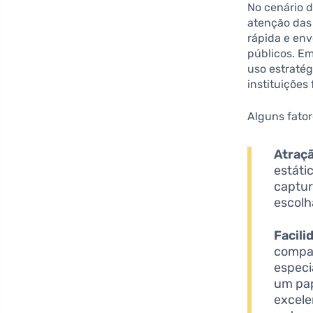
No cenário di
atenção das
rápida e en
públicos. E
uso estratég
instituições 
Alguns fato
Atraçã
estáti
captur
escolh
Facil
compar
especi
um pap
excele