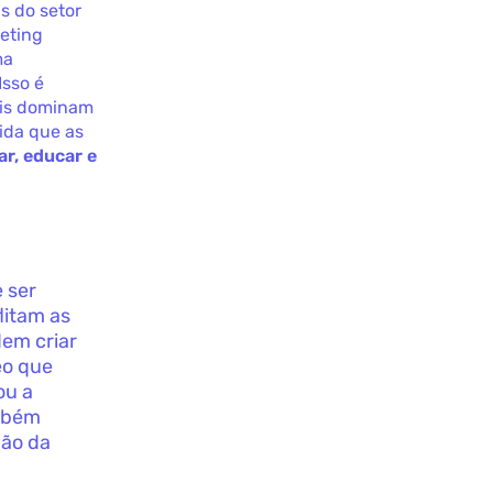
s do setor
keting
ma
Isso é
ais dominam
ida que as
ar, educar e
 ser
litam as
dem criar
eo que
ou a
ambém
ção da