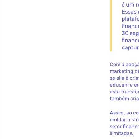
é um r
Essas 
plataf
financ
30 seg
financ
captur
Com a adoçã
marketing d
se alia à c
educam e en
esta transfo
também cria
Assim, ao co
moldar histó
setor financ
ilimitadas.