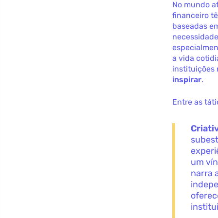
No mundo at
financeiro t
baseadas em
necessidade
especialmen
a vida coti
instituiçõe
inspirar
.
Entre as tát
Criati
subest
experi
um vín
narra 
indepe
oferec
instit