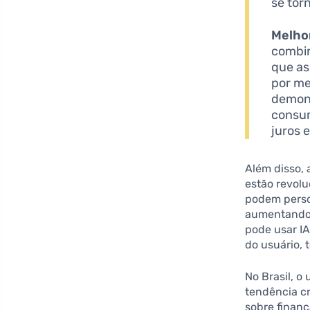
se tor
Melho
combin
que as
por me
demons
consum
juros 
Além disso,
estão revol
podem person
aumentando 
pode usar IA
do usuário, 
No Brasil, o
tendência cr
sobre finan