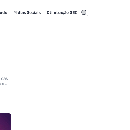
eúdo
Mídias Sociais
Otimização SEO
 das
 e a