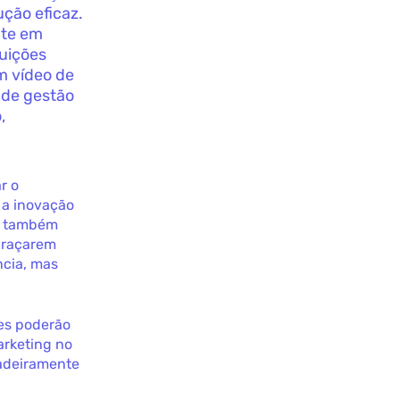
ção eficaz.
nte em
tuições
m vídeo de
 de gestão
,
r o
 a inovação
as também
braçarem
ncia, mas
ões poderão
arketing no
dadeiramente