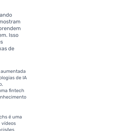
uando
 mostram
aprendem
em. Isso
os
xas de
de aumentada
logias de IA
o,
uma fintech
conhecimento
techs é uma
e vídeos
ecisões