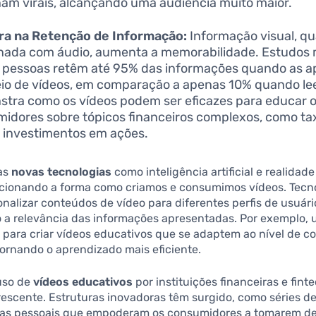
nam virais, alcançando uma audiência muito maior.
ra na Retenção de Informação:
Informação visual, q
ada com áudio, aumenta a memorabilidade. Estudos
 pessoas retêm até 95% das informações quando as 
io de vídeos, em comparação a apenas 10% quando le
tra como os vídeos podem ser eficazes para educar 
idores sobre tópicos financeiros complexos, como ta
e investimentos em ações.
 as
novas tecnologias
como inteligência artificial e realida
ucionando a forma como criamos e consumimos vídeos. Tecno
alizar conteúdos de vídeo para diferentes perfis de usuári
a relevância das informações apresentadas. Por exemplo, 
 para criar vídeos educativos que se adaptem ao nível de 
tornando o aprendizado mais eficiente.
 uso de
vídeos educativos
por instituições financeiras e fin
escente. Estruturas inovadoras têm surgido, como séries d
ças pessoais que empoderam os consumidores a tomarem d