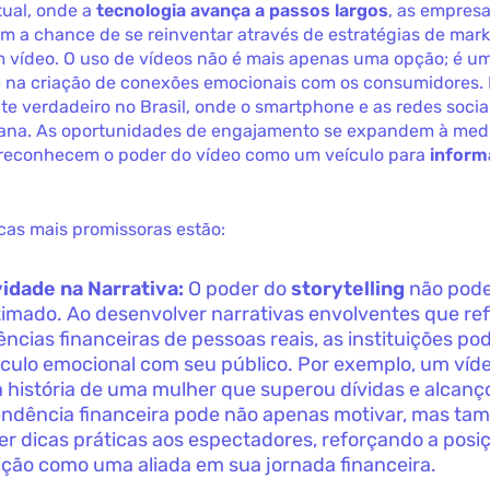
ual, onde a
tecnologia avança a passos largos
, as empresa
êm a chance de se reinventar através de estratégias de mar
 vídeo. O uso de vídeos não é mais apenas uma opção; é u
 na criação de conexões emocionais com os consumidores. 
te verdadeiro no Brasil, onde o smartphone e as redes soci
diana. As oportunidades de engajamento se expandem à med
s reconhecem o poder do vídeo como um veículo para
inform
icas mais promissoras estão:
vidade na Narrativa:
O poder do
storytelling
não pode
imado. Ao desenvolver narrativas envolventes que ref
ências financeiras de pessoas reais, as instituições po
culo emocional com seu público. Por exemplo, um víd
a história de uma mulher que superou dívidas e alcanç
ndência financeira pode não apenas motivar, mas t
er dicas práticas aos espectadores, reforçando a posi
uição como uma aliada em sua jornada financeira.