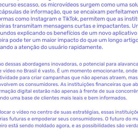
ecurso escasso, os microvídeos surgem como uma solu
cápsulas de informação, que se encaixam perfeitame
ormas como Instagram e TikTok, permitem que as insti
eiras transmitam mensagens curtas e impactantes. U
undos explicando os benefícios de um novo aplicativo
eira pode ter um maior impacto do que um longo artigo
ando a atenção do usuário rapidamente.
o dessas abordagens inovadoras, o potencial para alavanca
e vídeo no Brasil é vasto. É um momento emocionante, onde
riatividade para criar campanhas que não apenas atraem, m
volvem os consumidores. As instituições financeiras que a
rmação digital estarão não apenas à frente de sua concorrê
ndo uma base de clientes mais leais e bem informados.
locar o vídeo no centro de suas estratégias, essas instituiç
rias futuras e empoderar seus consumidores. O futuro do m
eiro está sendo moldado agora, e as possibilidades são ver