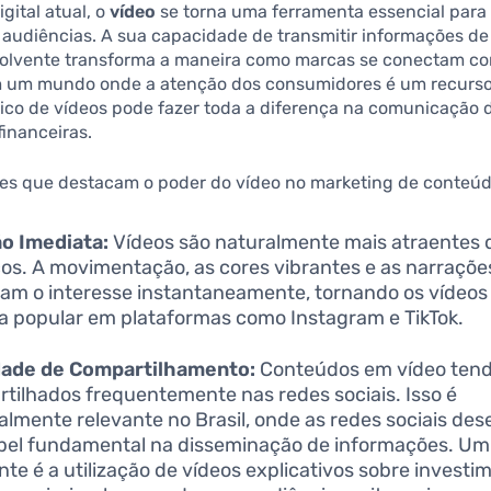
gital atual, o
vídeo
se torna uma ferramenta essencial para 
 audiências. A sua capacidade de transmitir informações de
volvente transforma a maneira como marcas se conectam c
m um mundo onde a atenção dos consumidores é um recurso
ico de vídeos pode fazer toda a diferença na comunicação 
financeiras.
res que destacam o poder do vídeo no marketing de conteúd
o Imediata:
Vídeos são naturalmente mais atraentes 
cos. A movimentação, as cores vibrantes e as narrações
am o interesse instantaneamente, tornando os vídeo
a popular em plataformas como Instagram e TikTok.
idade de Compartilhamento:
Conteúdos em vídeo tend
tilhados frequentemente nas redes sociais. Isso é
almente relevante no Brasil, onde as redes sociais 
el fundamental na disseminação de informações. U
nte é a utilização de vídeos explicativos sobre invest