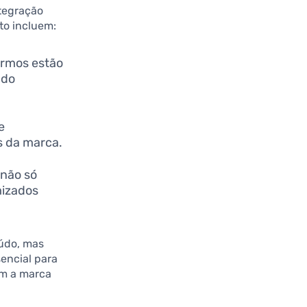
ntegração
to incluem:
termos estão
údo
e
s da marca.
 não só
mizados
eúdo, mas
encial para
em a marca