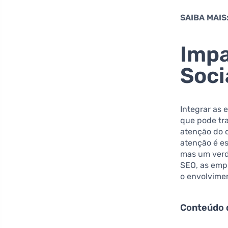
SAIBA MAIS
Impa
Soci
Integrar as 
que pode tr
atenção do 
atenção é es
mas um verda
SEO, as emp
o envolvime
Conteúdo 