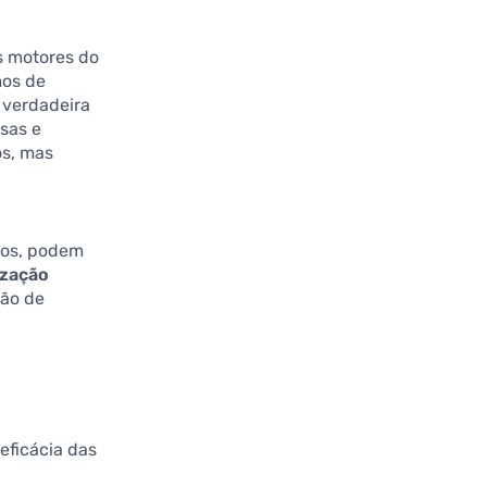
s motores do
mos de
 verdadeira
sas e
os, mas
dos, podem
lização
ção de
eficácia das