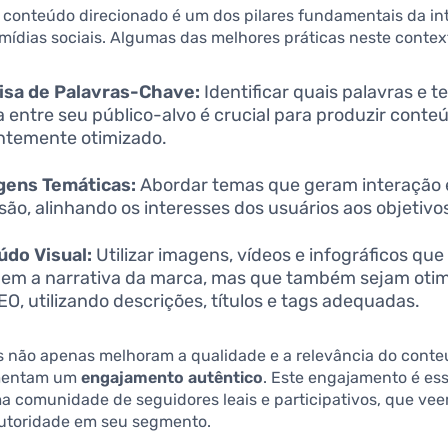
e conteúdo direcionado é um dos pilares fundamentais da i
mídias sociais. Algumas das melhores práticas neste contex
isa de Palavras-Chave:
Identificar quais palavras e 
a entre seu público-alvo é crucial para produzir conte
ntemente otimizado.
gens Temáticas:
Abordar temas que geram interação 
são, alinhando os interesses dos usuários aos objetivo
do Visual:
Utilizar imagens, vídeos e infográficos que
uem a narrativa da marca, mas que também sejam oti
EO, utilizando descrições, títulos e tags adequadas.
as não apenas melhoram a qualidade e a relevância do cont
mentam um
engajamento autêntico
. Este engajamento é ess
ma comunidade de seguidores leais e participativos, que ve
toridade em seu segmento.