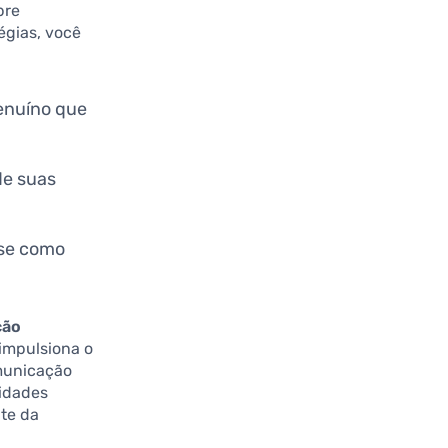
bre
égias, você
enuíno que
de suas
-se como
ção
 impulsiona o
municação
nidades
nte da