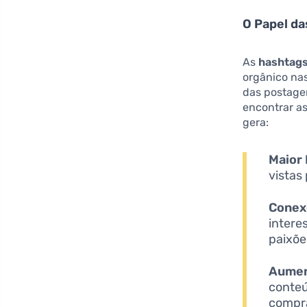
O Papel d
As
hashtag
orgânico nas
das postage
encontrar a
gera:
Maior 
vistas
Conex
intere
paixõe
Aumen
conteú
compr