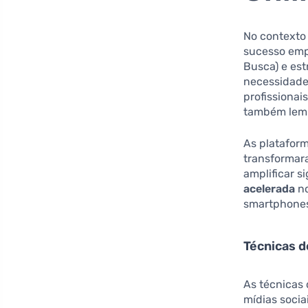
No contexto
sucesso empr
Busca) e est
necessidade.
profissiona
também lem
As plataform
transformar
amplificar s
acelerada
no
smartphones
Técnicas d
As técnicas
mídias socia