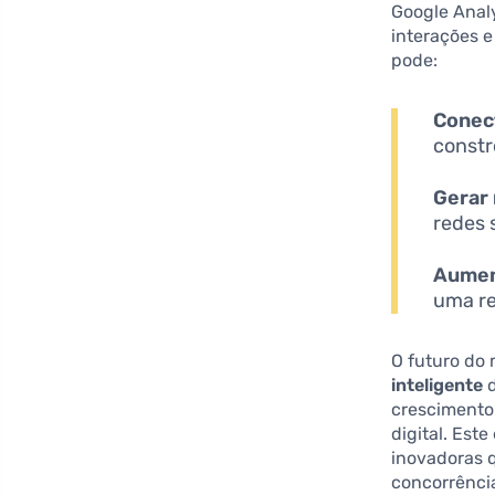
Google Analy
interações e
pode:
Conec
constr
Gerar 
redes 
Aumen
uma re
O futuro do
inteligente
d
crescimento
digital. Est
inovadoras q
concorrênci