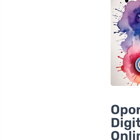
Opor
Digi
Onli