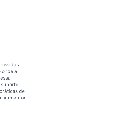
inovadora
o onde a
 essa
 suporte,
práticas de
ém aumentar