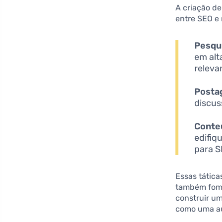
A criação d
entre SEO e 
Pesqu
em alt
releva
Posta
discus
Conteú
edifiq
para S
Essas tátic
também fo
construir u
como uma au