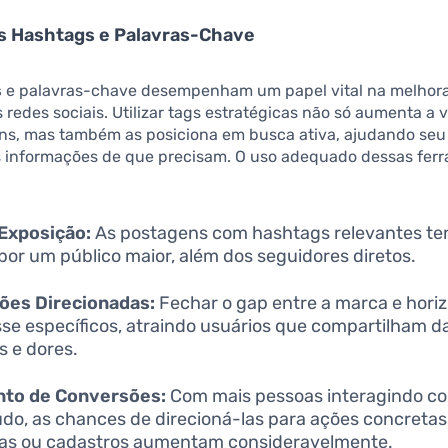
as Hashtags e Palavras-Chave
s
e palavras-chave desempenham um papel vital na melhora
 redes sociais. Utilizar tags estratégicas não só aumenta a v
ns, mas também as posiciona em busca ativa, ajudando seu 
s informações de que precisam. O uso adequado dessas fer
Exposição:
As postagens com hashtags relevantes te
 por um público maior, além dos seguidores diretos.
ões Direcionadas:
Fechar o gap entre a marca e hori
sse específicos, atraindo usuários que compartilham
s e dores.
to de Conversões:
Com mais pessoas interagindo c
do, as chances de direcioná-las para ações concreta
as ou cadastros aumentam consideravelmente.