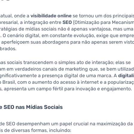
 atual, onde a
visibilidade online
se tornou um dos principai
esarial, a integração entre
SEO
(Otimização para Mecanis
ratégias de mídias sociais não é apenas vantajosa, mas uma
 O cenário digital, em constante evolução, exige que empre
is aperfeiçoem suas abordagens para não apenas serem vist
brados.
as sociais transcendem o simples ato de interação; elas se
am em verdadeiros canais de marketing que, se bem utiliza
ignificativamente a presença digital de uma marca. A
digita
 Brasil, com o aumento do acesso à internet e a populariza
, apresenta um campo fértil para inovação e engajamento.
e SEO nas Mídias Sociais
 de SEO desempenham um papel crucial na maximização da 
is de diversas formas, incluindo: