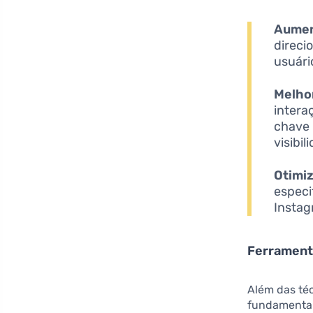
Aumen
direci
usuári
Melhor
intera
chave 
visibil
Otimi
especi
Instag
Ferrament
Além das téc
fundamental