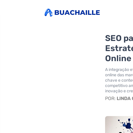
SEO pa
Estrat
Online
A integração e
online das mar
chave e conteú
competitivo am
inovação e cr
POR:
LINDA