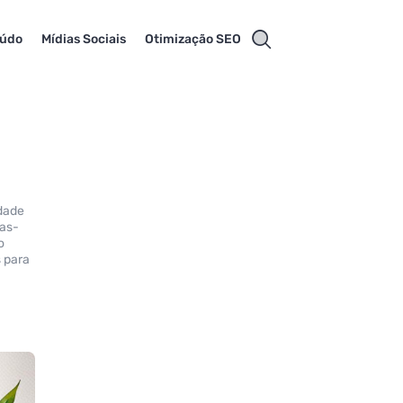
eúdo
Mídias Sociais
Otimização SEO
idade
ras-
o
s para