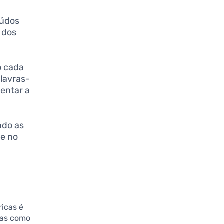
eúdos
 dos
o cada
lavras-
entar a
ndo as
de no
icas é
mas como