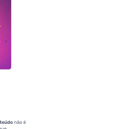
nteúdo
não é
que