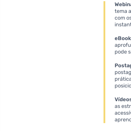
Webin
tema a
com os
instan
eBook
aprofu
pode s
Posta
postag
prátic
posici
Vídeos
as est
acessí
aprend