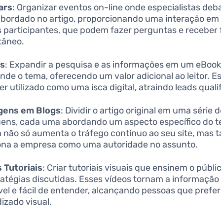
ars
: Organizar eventos on-line onde especialistas de
bordado no artigo, proporcionando uma interação em
 participantes, que podem fazer perguntas e receber
tâneo.
s
: Expandir a pesquisa e as informações em um eBoo
nde o tema, oferecendo um valor adicional ao leitor. E
er utilizado como uma isca digital, atraindo leads quali
gens em Blogs
: Dividir o artigo original em uma série 
ens, cada uma abordando um aspecto específico do t
a não só aumenta o tráfego contínuo ao seu site, mas
ona a empresa como uma autoridade no assunto.
 Tutoriais
: Criar tutoriais visuais que ensinem o públic
ratégias discutidas. Esses vídeos tornam a informação
vel e fácil de entender, alcançando pessoas que prefe
izado visual.