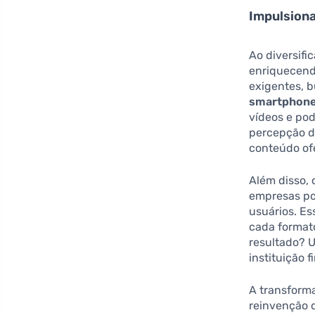
Impulsiona
Ao diversifi
enriquecen
exigentes, 
smartphon
vídeos e pod
percepção d
conteúdo of
Além disso,
empresas po
usuários. E
cada format
resultado? 
instituição f
A transform
reinvenção d