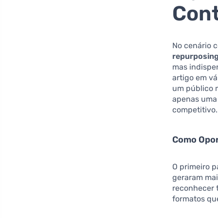
Cont
No cenário c
repurposin
mas indispen
artigo em vá
um público m
apenas uma 
competitivo.
Como Opor
O primeiro p
geraram mai
reconhecer t
formatos que