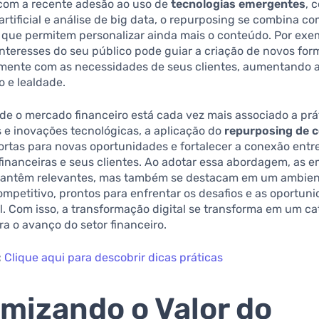
 com a recente adesão ao uso de
tecnologias emergentes
, 
 artificial e análise de big data, o repurposing se combina c
 que permitem personalizar ainda mais o conteúdo. Por exe
interesses do seu público pode guiar a criação de novos fo
amente com as necessidades de seus clientes, aumentando 
 e lealdade.
nde o mercado financeiro está cada vez mais associado a prá
 e inovações tecnológicas, a aplicação do
repurposing de 
ortas para novas oportunidades e fortalecer a conexão entr
 financeiras e seus clientes. Ao adotar essa abordagem, as 
antêm relevantes, mas também se destacam em um ambie
mpetitivo, prontos para enfrentar os desafios e as oportun
al. Com isso, a transformação digital se transforma em um ca
a o avanço do setor financeiro.
:
Clique aqui para descobrir dicas práticas
mizando o Valor do