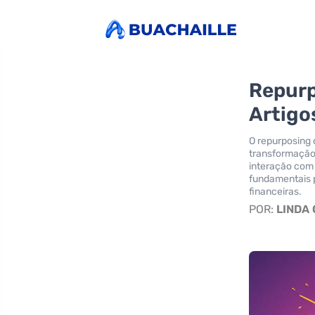
Repurp
Artigo
O repurposing 
transformação 
interação com 
fundamentais p
financeiras.
POR:
LINDA