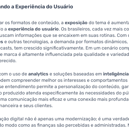
ndo a Experiência do Usuário
car os formatos de conteúdo, a
exposição
do tema é aument
do a
experiência do usuário
. Os brasileiros, cada vez mais 
buscam informações que se encaixem em suas rotinas. Com 
es
e outras tecnologias, a demanda por formatos dinâmicos
casts, tem crescido significativamente. Em um cenário comp
e marca é altamente influenciada pela qualidade e varieda
erecido.
 com o uso de
analytics
e soluções baseadas em
inteligência 
dem compreender melhor os interesses e comportamentos 
sse entendimento permite a personalização do conteúdo, ga
o produzido atenda especificamente às necessidades do púb
Uma comunicação mais eficaz e uma conexão mais profunda 
inanceira e seus clientes.
ação digital não é apenas uma modernização; é uma verdad
o modo como as finanças são percebidas e administradas. N