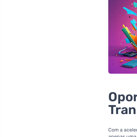
Opor
Tran
Com a aceler
apenas uma 