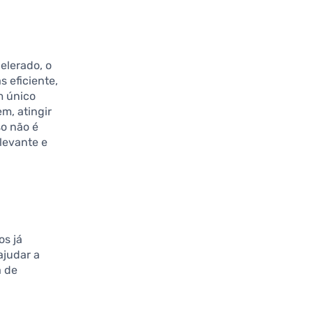
elerado, o
 eficiente,
m único
m, atingir
so não é
levante e
os já
ajudar a
a de