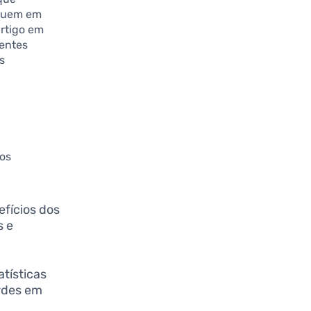
oquem em
artigo em
rentes
s
tos
efícios dos
s e
tísticas
erdes em