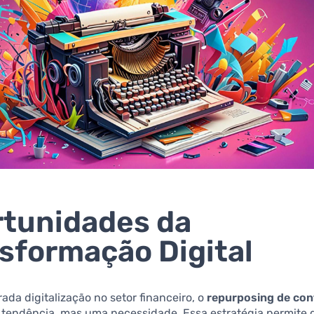
tunidades da
sformação Digital
ada digitalização no setor financeiro, o
repurposing de co
tendência, mas uma necessidade. Essa estratégia permite 