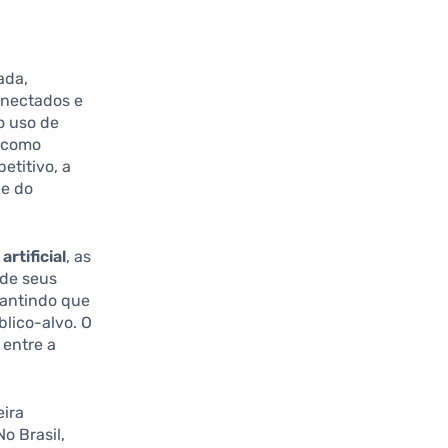
ada,
conectados e
o uso de
, como
etitivo, a
de do
artificial
, as
de seus
rantindo que
lico-alvo. O
entre a
eira
o Brasil,