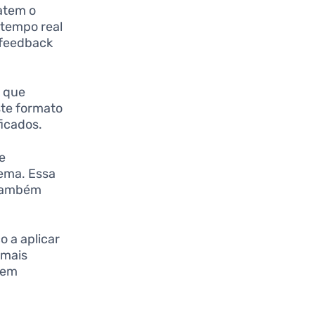
batem o
 tempo real
 feedback
k que
ste formato
ficados.
de
ema. Essa
 também
o a aplicar
 mais
rem