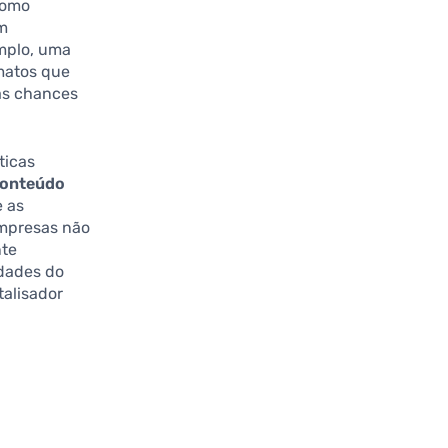
como
om
mplo, uma
rmatos que
as chances
ticas
conteúdo
e as
empresas não
nte
idades do
talisador