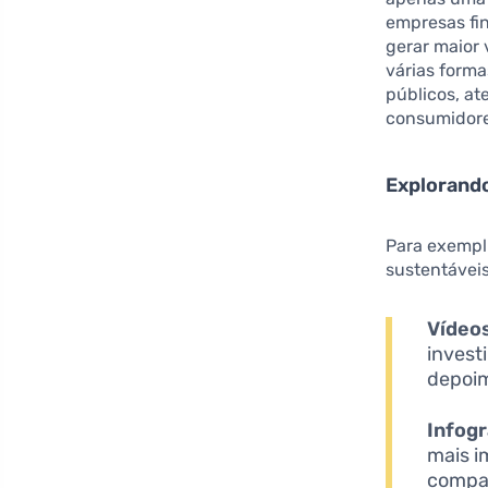
empresas fi
gerar maior 
várias forma
públicos, a
consumidores
Explorand
Para exempl
sustentáveis
Vídeo
invest
depoim
Infogr
mais i
compar