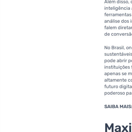
Além disso,
inteligência
ferramentas
análise dos 
falem diret
de conversão
No Brasil, o
sustentáveis
pode abrir p
instituições
apenas se m
altamente co
futuro digit
poderoso par
SAIBA MAIS
Maxi