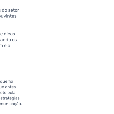
s do setor
ouvintes
 e dicas
jando os
m e o
que foi
ue antes
ete pela
estratégias
omunicação.