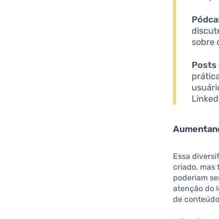
Pódca
discut
sobre 
Posts 
prátic
usuári
Linked
Aumentando
Essa divers
criado, ma
poderiam se
atenção do l
de conteúdo