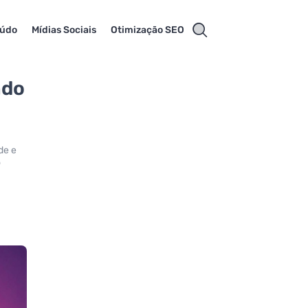
eúdo
Mídias Sociais
Otimização SEO
ndo
de e
o