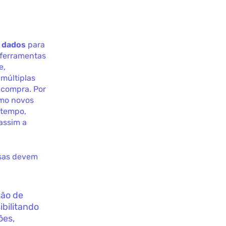
m dados
para
 ferramentas
e,
múltiplas
 compra. Por
omo novos
 tempo,
assim a
esas devem
tão de
ibilitando
ões,