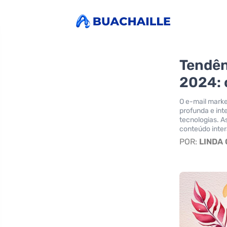
Tendên
2024: 
O e-mail mark
profunda e inte
tecnologias. A
conteúdo inter
POR:
LINDA