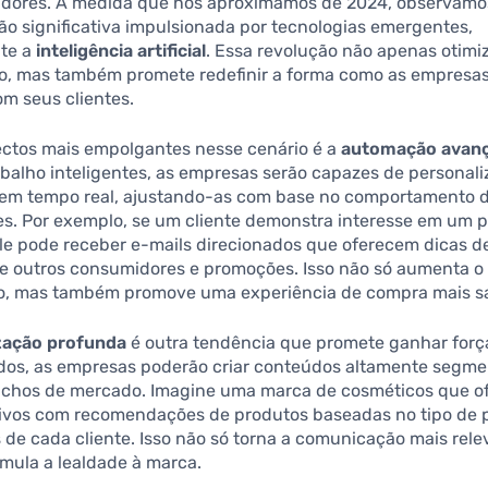
dores. À medida que nos aproximamos de 2024, observam
o significativa impulsionada por tecnologias emergentes,
te a
inteligência artificial
. Essa revolução não apenas otimi
, mas também promete redefinir a forma como as empresas
m seus clientes.
ctos mais empolgantes nesse cenário é a
automação avan
abalho inteligentes, as empresas serão capazes de personali
m tempo real, ajustando-as com base no comportamento 
s. Por exemplo, se um cliente demonstra interesse em um 
ele pode receber e-mails direcionados que oferecem dicas d
de outros consumidores e promoções. Isso não só aumenta o
, mas também promove uma experiência de compra mais sat
zação profunda
é outra tendência que promete ganhar forç
ados, as empresas poderão criar conteúdos altamente segm
nichos de mercado. Imagine uma marca de cosméticos que o
sivos com recomendações de produtos baseadas no tipo de p
 de cada cliente. Isso não só torna a comunicação mais rel
mula a lealdade à marca.