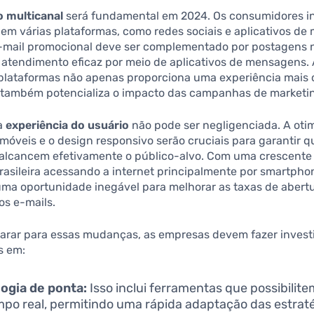
o multicanal
será fundamental em 2024. Os consumidores i
em várias plataformas, como redes sociais e aplicativos de
-mail promocional deve ser complementado por postagens 
 atendimento eficaz por meio de aplicativos de mensagens. 
 plataformas não apenas proporciona uma experiência mais 
s também potencializa o impacto das campanhas de marketi
 a
experiência do usuário
não pode ser negligenciada. A oti
 móveis e o design responsivo serão cruciais para garantir q
lcancem efetivamente o público-alvo. Com uma crescente 
asileira acessando a internet principalmente por smartphon
uma oportunidade inegável para melhorar as taxas de abertu
os e-mails.
parar para essas mudanças, as empresas devem fazer inves
os em:
ogia de ponta:
Isso inclui ferramentas que possibilite
po real, permitindo uma rápida adaptação das estraté