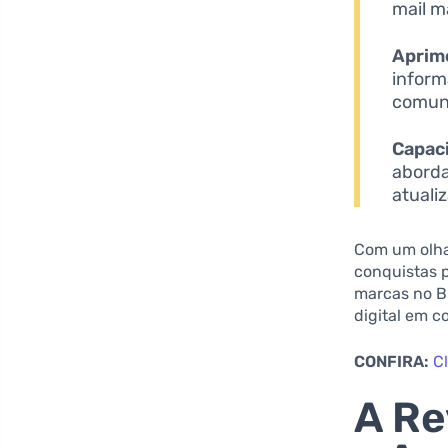
mail m
Aprim
inform
comun
Capaci
aborda
atuali
Com um olha
conquistas 
marcas no B
digital em c
CONFIRA:
C
A Re