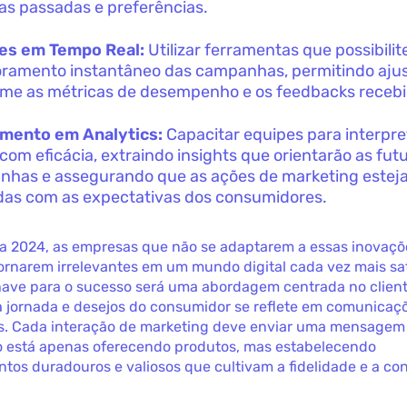
s passadas e preferências.
ses em Tempo Real:
Utilizar ferramentas que possibili
ramento instantâneo das campanhas, permitindo aju
me as métricas de desempenho e os feedbacks recebi
amento em Analytics:
Capacitar equipes para interpr
com eficácia, extraindo insights que orientarão as fut
has e assegurando que as ações de marketing este
das com as expectativas dos consumidores.
r a 2024, as empresas que não se adaptarem a essas inovaç
tornarem irrelevantes em um mundo digital cada vez mais s
have para o sucesso será uma abordagem centrada no client
a jornada e desejos do consumidor se reflete em comunicaç
as. Cada interação de marketing deve enviar uma mensagem 
 está apenas oferecendo produtos, mas estabelecendo
tos duradouros e valiosos que cultivam a fidelidade e a co