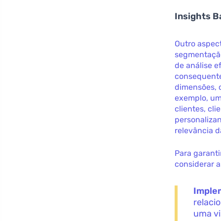
Insights 
Outro aspect
segmentação 
de análise e
consequente
dimensões, 
exemplo, um
clientes, cl
personaliza
relevância 
Para garant
considerar a
Imple
relaci
uma vi