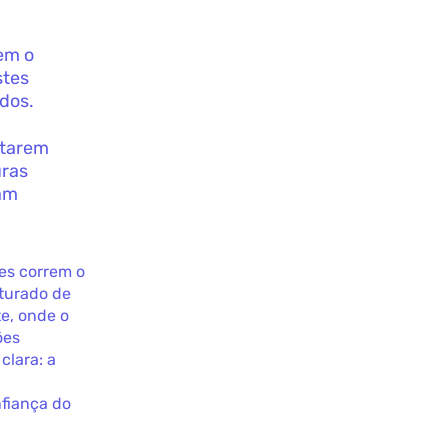
tem o
stes
dos.
etarem
uras
jam
ões correm o
aturado de
e, onde o
ões
clara: a
nfiança do