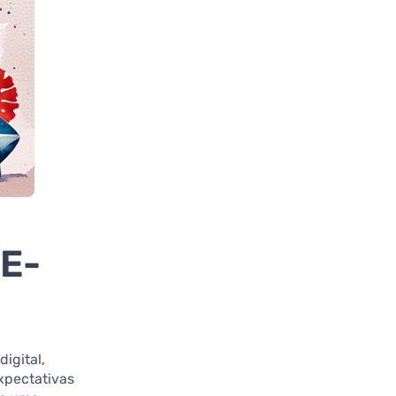
 E-
igital,
xpectativas