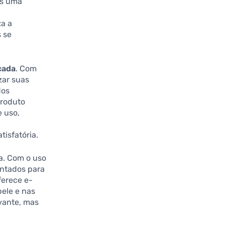
os uma
za a
 se
çada
. Com
zar suas
dos
produto
e uso,
isfatória.
a. Com o uso
entados para
ferece e-
ele e nas
evante, mas