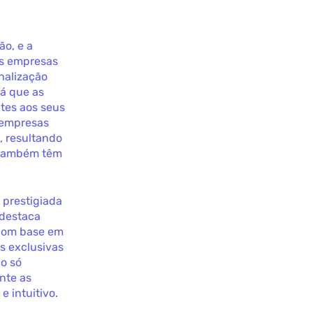
ão, e a
as empresas
nalização
rá que as
tes aos seus
s empresas
, resultando
e também têm
 prestigiada
 destaca
 com base em
s exclusivas
o só
nte as
 intuitivo.