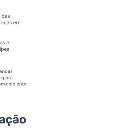
e das
éricas em
as e
ipes
randes
s para
 um ambiente
zação