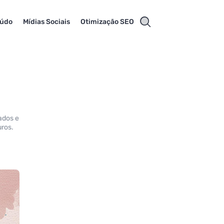
eúdo
Mídias Sociais
Otimização SEO
ados e
uros.