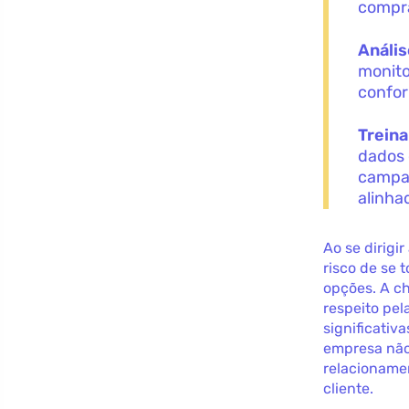
compra
Análi
monito
confor
Trein
dados 
campan
alinha
Ao se dirigi
risco de se 
opções. A c
respeito pel
significativ
empresa não
relacionamen
cliente.