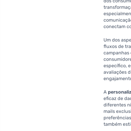
dos consumi
transformaçã
especialmen
comunicação
conectam co
Um dos aspe
fluxos de tr
campanhas e
consumidore
específico, 
avaliações 
engajamento
A
personali
eficaz de d
diferentes 
mails exclu
preferências
também esti