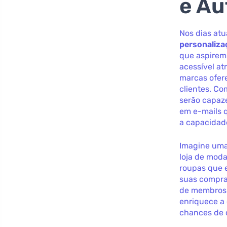
e A
Nos dias atu
personaliza
que aspirem
acessível a
marcas ofer
clientes. Co
serão capaz
em e-mails 
a capacidad
Imagine uma 
loja de moda
roupas que 
suas compra
de membros 
enriquece a
chances de 