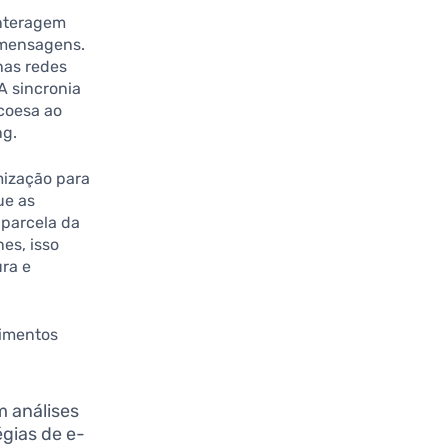
nteragem
 mensagens.
nas redes
A sincronia
coesa ao
ng.
mização para
ue as
parcela da
es, isso
ra e
timentos
m análises
gias de e-