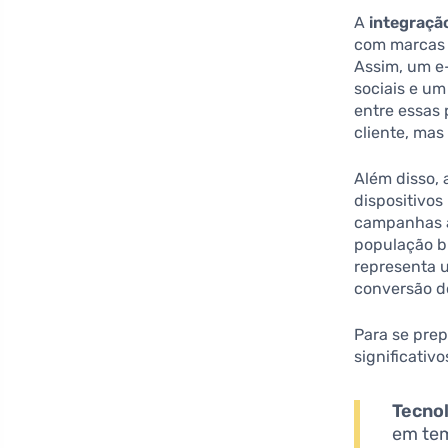
A
integraçã
com marcas 
Assim, um e
sociais e um
entre essas
cliente, ma
Além disso,
dispositivos
campanhas a
população br
representa 
conversão d
Para se pre
significativ
Tecnol
em tem