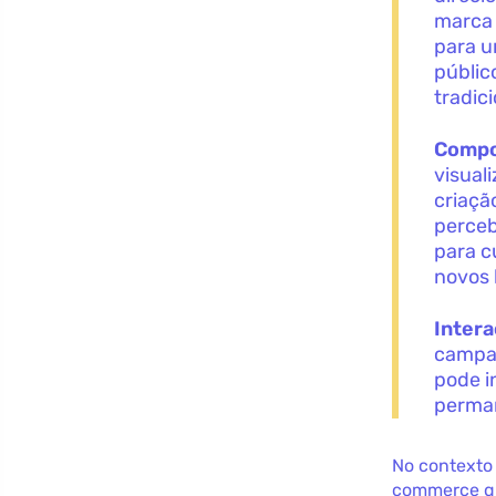
marca 
para u
públic
tradici
Compo
visual
criaçã
perceb
para c
novos 
Intera
campan
pode i
perman
No contexto 
commerce qu