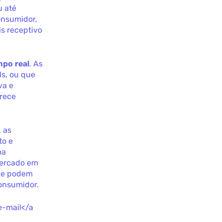
u até
onsumidor,
s receptivo
po real
. As
s, ou que
va e
rece
 as
to e
ma
mercado em
que podem
onsumidor.
e-mail</a