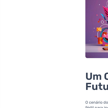
Um O
Futu
O cenário d
fértil para