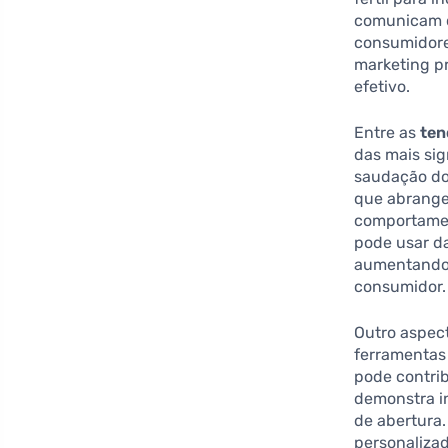
comunicam c
consumidores
marketing p
efetivo.
Entre as
ten
das mais sig
saudação do
que abrange
comportamen
pode usar d
aumentando 
consumidor.
Outro aspec
ferramentas 
pode contri
demonstra in
de abertura.
personaliza