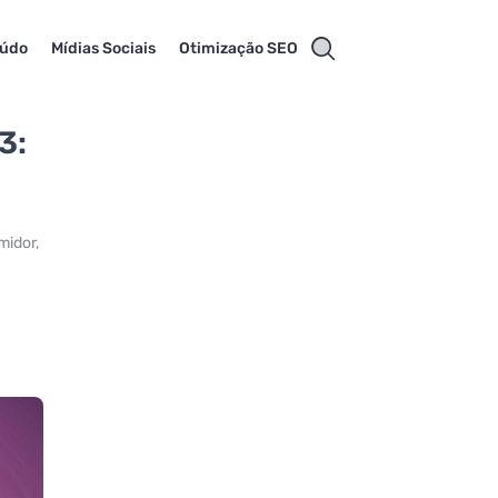
eúdo
Mídias Sociais
Otimização SEO
3:
midor,
o