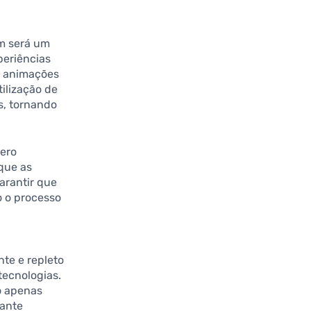
m será um
periências
 e animações
ilização de
s, tornando
ero
que as
arantir que
o o processo
nte e repleto
tecnologias.
o apenas
ante