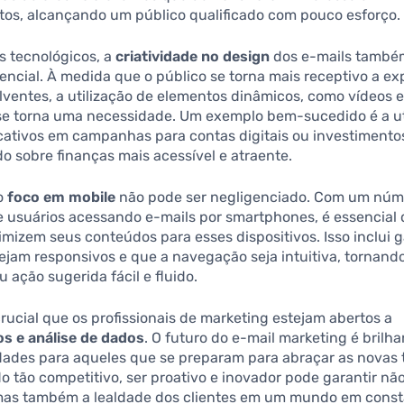
tos, alcançando um público qualificado com pouco esforço.
 tecnológicos, a
criatividade no design
dos e-mails també
encial. À medida que o público se torna mais receptivo a ex
lventes, a utilização de elementos dinâmicos, como vídeos
, se torna uma necessidade. Um exemplo bem-sucedido é a ut
cativos em campanhas para contas digitais ou investimento
o sobre finanças mais acessível e atraente.
 o
foco em mobile
não pode ser negligenciado. Com um núm
e usuários acessando e-mails por smartphones, é essencial 
mizem seus conteúdos para esses dispositivos. Isso inclui g
ejam responsivos e que a navegação seja intuitiva, tornand
 ação sugerida fácil e fluido.
crucial que os profissionais de marketing estejam abertos a
s e análise de dados
. O futuro do e-mail marketing é brilha
dades para aqueles que se preparam para abraçar as novas 
 tão competitivo, ser proativo e inovador pode garantir nã
as também a lealdade dos clientes em um mundo em const