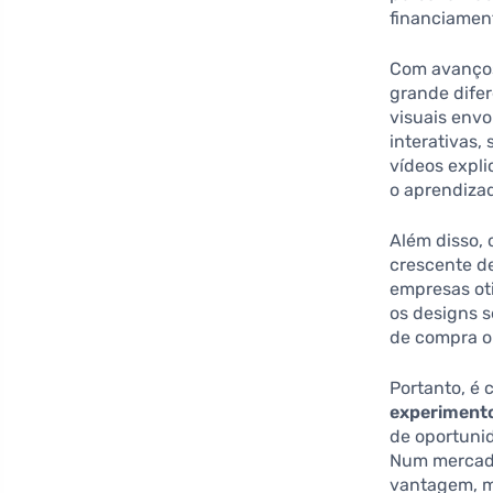
financiamen
Com avanços
grande difer
visuais envo
interativas
vídeos expli
o aprendizad
Além disso,
crescente d
empresas oti
os designs s
de compra ou
Portanto, é 
experimento
de oportuni
Num mercado
vantagem, m