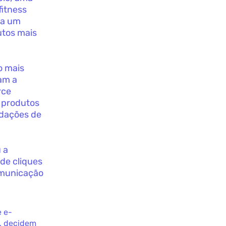
fitness
ra um
utos mais
o mais
tam a
rce
 produtos
ndações de
 a
 de cliques
omunicação
e e-
s, decidem