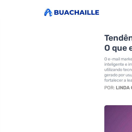
Tendên
O que 
O e-mail mark
inteligente e 
utilizando tec
gerado por usu
fortalecer a le
POR:
LINDA