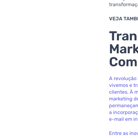
transformaç
VEJA TAMB
Tran
Mark
Com
A revolução
vivemos e t
clientes. À
marketing d
permaneçam 
a incorpora
e-mail em in
Entre as in