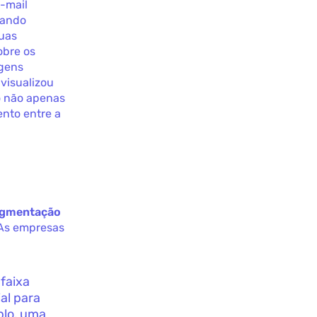
e-mail
sando
suas
obre os
agens
visualizou
o não apenas
nto entre a
gmentação
 As empresas
faixa
ial para
plo, uma