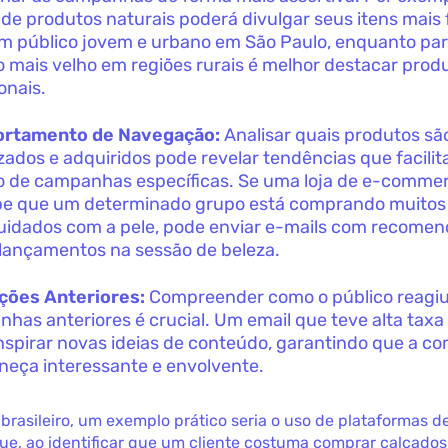
de produtos naturais poderá divulgar seus itens mais 
m público jovem e urbano em São Paulo, enquanto pa
o mais velho em regiões rurais é melhor destacar prod
onais.
rtamento de Navegação:
Analisar quais produtos sã
izados e adquiridos pode revelar tendências que facili
o de campanhas específicas. Se uma loja de e-comme
e que um determinado grupo está comprando muitos
uidados com a pele, pode enviar e-mails com recome
lançamentos na sessão de beleza.
ções Anteriores:
Compreender como o público reagiu
has anteriores é crucial. Um email que teve alta taxa
nspirar novas ideias de conteúdo, garantindo que a c
eça interessante e envolvente.
brasileiro, um exemplo prático seria o uso de plataformas d
e, ao identificar que um cliente costuma comprar calçado