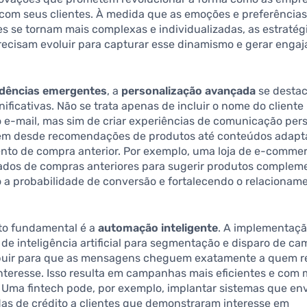
om seus clientes. À medida que as emoções e preferências
 se tornam mais complexas e individualizadas, as estratég
recisam evoluir para capturar esse dinamismo e gerar enga
dências emergentes
, a
personalização avançada
se desta
nificativas. Não se trata apenas de incluir o nome do cliente
 e-mail, mas sim de criar experiências de comunicação per
m desde recomendações de produtos até conteúdos adapt
to de compra anterior. Por exemplo, uma loja de e-commerc
ados de compras anteriores para sugerir produtos complem
a probabilidade de conversão e fortalecendo o relacionam
to fundamental é a
automação inteligente
. A implementaçã
de inteligência artificial para segmentação e disparo de c
buir para que as mensagens cheguem exatamente a quem r
teresse. Isso resulta em campanhas mais eficientes e com 
 Uma fintech pode, por exemplo, implantar sistemas que en
das de crédito a clientes que demonstraram interesse em