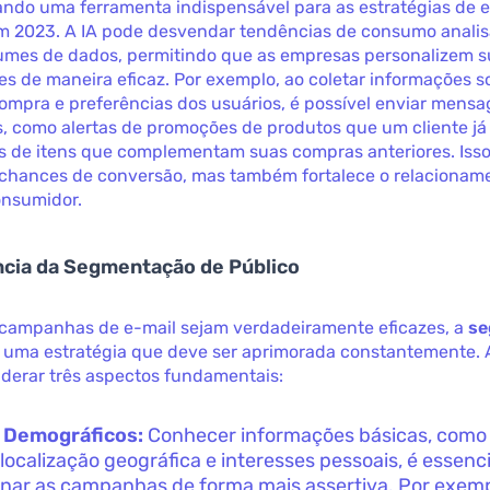
ando uma ferramenta indispensável para as estratégias de 
m 2023. A IA pode desvendar tendências de consumo anali
umes de dados, permitindo que as empresas personalizem 
 de maneira eficaz. Por exemplo, ao coletar informações s
ompra e preferências dos usuários, é possível enviar mens
, como alertas de promoções de produtos que um cliente já 
s de itens que complementam suas compras anteriores. Iss
chances de conversão, mas também fortalece o relacioname
onsumidor.
ncia da Segmentação de Público
 campanhas de e-mail sejam verdadeiramente eficazes, a
se
 uma estratégia que deve ser aprimorada constantemente.
derar três aspectos fundamentais:
 Demográficos:
Conhecer informações básicas, como 
, localização geográfica e interesses pessoais, é essenc
onar as campanhas de forma mais assertiva. Por exem