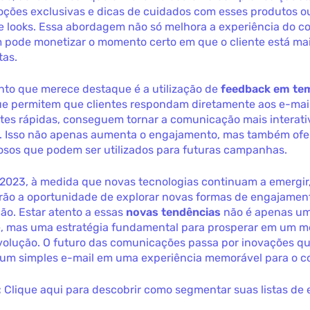
oções exclusivas e dicas de cuidados com esses produtos o
e looks. Essa abordagem não só melhora a experiência do c
pode monetizar o momento certo em que o cliente está mai
tas.
nto que merece destaque é a utilização de
feedback em tem
e permitem que clientes respondam diretamente aos e-mail
tes rápidas, conseguem tornar a comunicação mais interati
a. Isso não apenas aumenta o engajamento, mas também ofe
iosos que podem ser utilizados para futuras campanhas.
 2023, à medida que novas tecnologias continuam a emergir,
rão a oportunidade de explorar novas formas de engajamen
ão. Estar atento a essas
novas tendências
não é apenas u
, mas uma estratégia fundamental para prosperar em um 
volução. O futuro das comunicações passa por inovações 
 um simples e-mail em uma experiência memorável para o c
:
Clique aqui para descobrir como segmentar suas listas de 