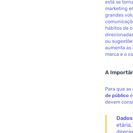
está se torn
marketing e
grandes vol
comunicações
hábitos de c
direcionadas
ou sugestõe
aumenta as 
marca e o c
A Importâ
Para que as
de público
é
devem consi
Dados
etária
direci