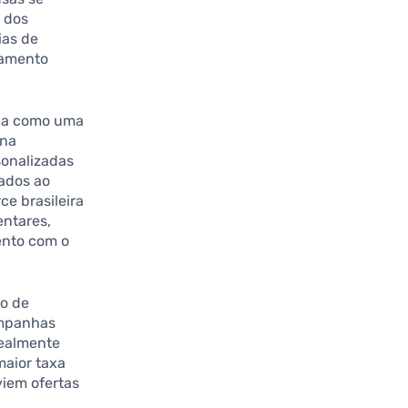
 dos
ias de
jamento
ca como uma
 na
sonalizadas
ados ao
e brasileira
entares,
ento com o
o de
ampanhas
ealmente
maior taxa
viem ofertas