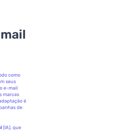
-mail
modo como
om seus
o e-mail
as marcas
adaptação é
mpanhas de
l
(IA), que