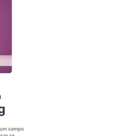
o
g
a um campo
esas se