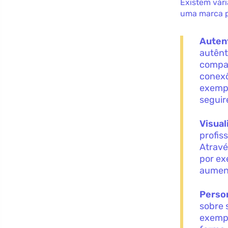
Existem vár
uma marca p
Auten
autênt
compar
conexõ
exempl
seguir
Visual
profis
Atravé
por ex
aument
Person
sobre 
exempl