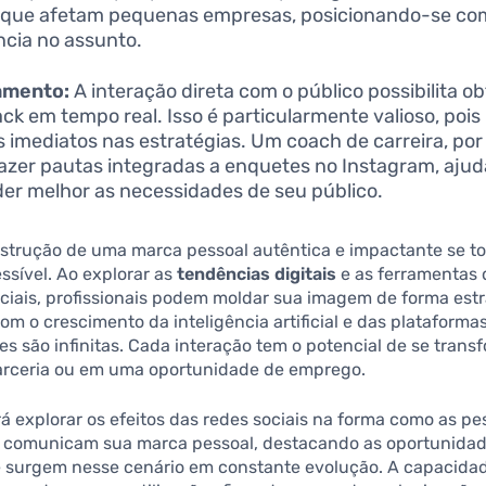
s que afetam pequenas empresas, posicionando-se c
ncia no assunto.
amento:
A interação direta com o público possibilita ob
ck em tempo real. Isso é particularmente valioso, pois
s imediatos nas estratégias. Um coach de carreira, po
azer pautas integradas a enquetes no Instagram, aju
er melhor as necessidades de seu público.
nstrução de uma marca pessoal autêntica e impactante se t
ssível. Ao explorar as
tendências digitais
e as ferramentas 
ciais, profissionais podem moldar sua imagem de forma estr
om o crescimento da inteligência artificial e das plataformas 
s são infinitas. Cada interação tem o potencial de se trans
rceria ou em uma oportunidade de emprego.
irá explorar os efeitos das redes sociais na forma como as p
 comunicam sua marca pessoal, destacando as oportunidad
e surgem nesse cenário em constante evolução. A capacida