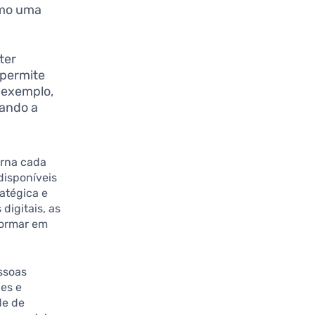
omo uma
ter
 permite
r exemplo,
dando a
orna cada
disponíveis
atégica e
digitais, as
formar em
essoas
es e
de de