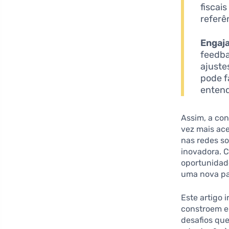
fiscai
referê
Engaj
feedba
ajuste
pode f
entend
Assim, a co
vez mais ace
nas redes so
inovadora. C
oportunidade
uma nova pa
Este artigo 
constroem e
desafios qu