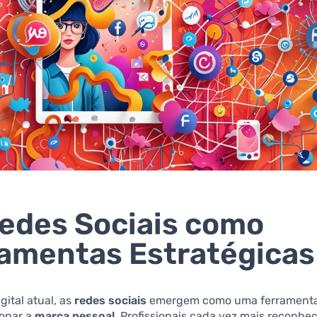
edes Sociais como
amentas Estratégicas
ital atual, as
redes sociais
emergem como uma ferramenta
ionar a
marca pessoal
. Profissionais cada vez mais reconh