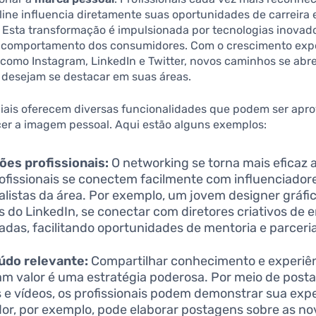
ine influencia diretamente suas oportunidades de carreira
 Esta transformação é impulsionada por tecnologias inovado
 comportamento dos consumidores. Com o crescimento exp
 como Instagram, LinkedIn e Twitter, novos caminhos se abr
 desejam se destacar em suas áreas.
ciais oferecem diversas funcionalidades que podem ser apr
cer a imagem pessoal. Aqui estão alguns exemplos:
es profissionais:
O networking se torna mais eficaz a
ofissionais se conectem facilmente com influenciador
alistas da área. Por exemplo, um jovem designer gráfi
s do LinkedIn, se conectar com diretores criativos de
das, facilitando oportunidades de mentoria e parceri
údo relevante:
Compartilhar conhecimento e experiê
m valor é uma estratégia poderosa. Por meio de post
s e vídeos, os profissionais podem demonstrar sua exp
or, por exemplo, pode elaborar postagens sobre as nov