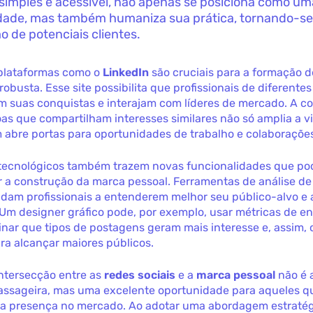
simples e acessível, não apenas se posiciona como um
dade, mas também humaniza sua prática, tornando-se
o de potenciais clientes.
 plataformas como o
LinkedIn
são cruciais para a formação 
robusta. Esse site possibilita que profissionais de diferentes
m suas conquistas e interajam com líderes de mercado. A 
as que compartilham interesses similares não só amplia a vi
abre portas para oportunidades de trabalho e colaborações
tecnológicos também trazem novas funcionalidades que p
r a construção da marca pessoal. Ferramentas de análise de
dam profissionais a entenderem melhor seu público-alvo e 
 Um designer gráfico pode, por exemplo, usar métricas de 
nar que tipos de postagens geram mais interesse e, assim, 
ra alcançar maiores públicos.
intersecção entre as
redes sociais
e a
marca pessoal
não é 
assageira, mas uma excelente oportunidade para aqueles 
 sua presença no mercado. Ao adotar uma abordagem estratég