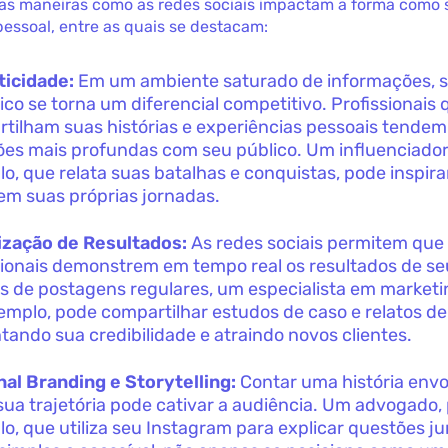
ias maneiras como as redes sociais impactam a forma como s
essoal, entre as quais se destacam:
ticidade:
Em um ambiente saturado de informações, s
ico se torna um diferencial competitivo. Profissionais 
tilham suas histórias e experiências pessoais tendem 
es mais profundas com seu público. Um influenciador d
o, que relata suas batalhas e conquistas, pode inspira
em suas próprias jornadas.
ização de Resultados:
As redes sociais permitem que
sionais demonstrem em tempo real os resultados de se
s de postagens regulares, um especialista em marketin
emplo, pode compartilhar estudos de caso e relatos de
ando sua credibilidade e atraindo novos clientes.
al Branding e Storytelling:
Contar uma história env
sua trajetória pode cativar a audiência. Um advogado,
o, que utiliza seu Instagram para explicar questões ju