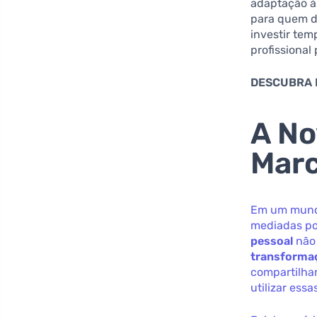
adaptação às
para quem d
investir tem
profissional
DESCUBRA 
A No
Marc
Em um mundo
mediadas por
pessoal
não 
transformaç
compartilham
utilizar ess