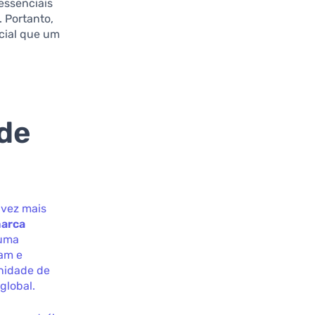
essenciais
 Portanto,
ncial que um
 de
 vez mais
arca
 uma
tam e
unidade de
global.