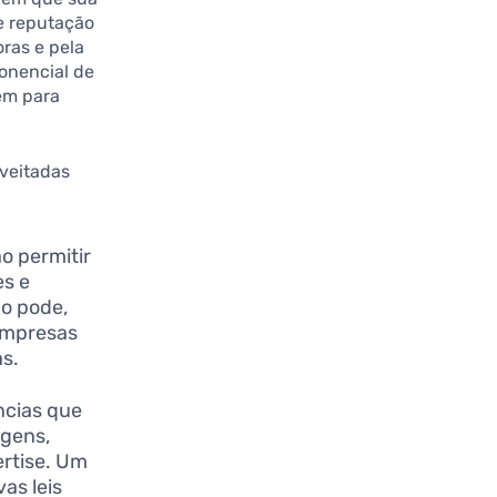
 e reputação
ras e pela
onencial de
em para
oveitadas
o permitir
es e
co pode,
 empresas
as.
ncias que
agens,
ertise. Um
as leis