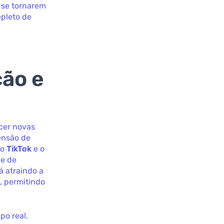
 se tornarem
epleto de
ção e
cer novas
ensão de
 o
TikTok
e o
de de
 atraindo a
, permitindo
po real.