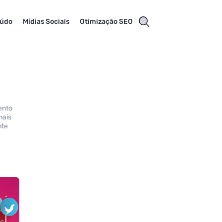
eúdo
Mídias Sociais
Otimização SEO
ento
nais
nte