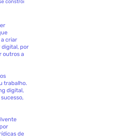
e constrói
er
que
a criar
igital, por
r outros a
 os
u trabalho.
g digital,
 sucesso,
olvente
 por
rídicas de