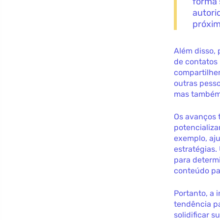
forma 
autori
próxim
Além disso,
de contatos 
compartilhe
outras pesso
mas também 
Os avanços 
potencializa
exemplo, aju
estratégias.
para determi
conteúdo pa
Portanto, a 
tendência p
solidificar