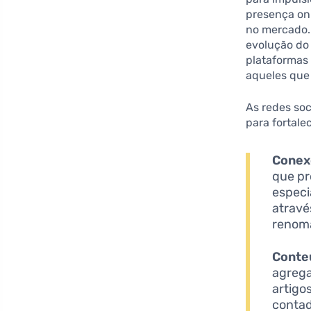
presença onl
no mercado.
evolução do
plataformas
aqueles que
As redes so
para fortale
Conexõ
que pr
especi
atravé
renoma
Conte
agrega
artigo
contad