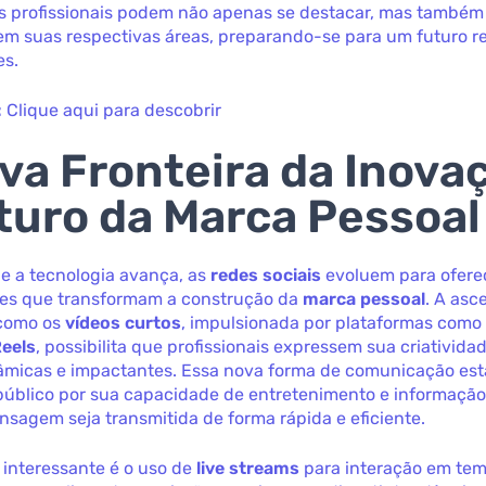
os profissionais podem não apenas se destacar, mas também
em suas respectivas áreas, preparando-se para um futuro r
es.
:
Clique aqui para descobrir
va Fronteira da Inova
turo da Marca Pessoal
e a tecnologia avança, as
redes sociais
evoluem para ofere
es que transformam a construção da
marca pessoal
. A asc
 como os
vídeos curtos
, impulsionada por plataformas como
eels
, possibilita que profissionais expressem sua criativida
âmicas e impactantes. Essa nova forma de comunicação está
público por sua capacidade de entretenimento e informação
sagem seja transmitida de forma rápida e eficiente.
interessante é o uso de
live streams
para interação em tem