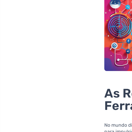
As R
Ferr
No mundo dig
para impuls