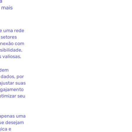
a
 mais
de uma rede
 setores
conexão com
sibilidade,
 valiosas.
odem
 dados, por
ajustar suas
engajamento
otimizar seu
apenas uma
que desejam
ica e