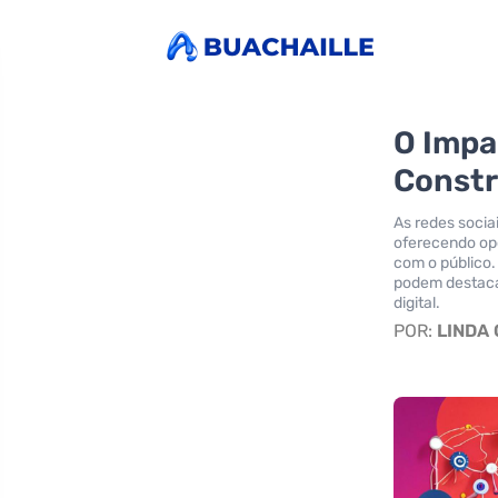
O Impa
Constr
As redes soci
oferecendo op
com o público.
podem destaca
digital.
POR:
LINDA