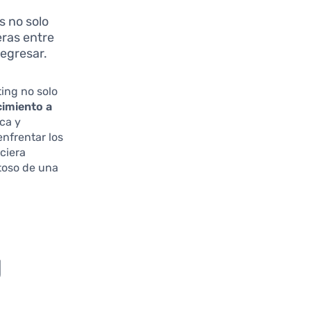
s no solo
eras entre
regresar.
ing no solo
cimiento a
ca y
nfrentar los
ciera
itoso de una
g