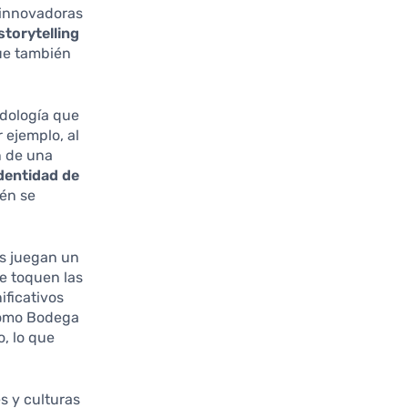
 innovadoras
storytelling
que también
odología que
 ejemplo, al
n de una
dentidad de
ién se
s juegan un
ue toquen las
ificativos
 como Bodega
o, lo que
s y culturas