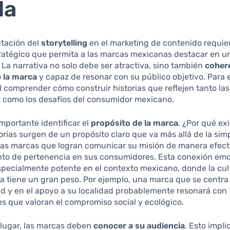
da
tación del
storytelling
en el marketing de contenido requie
ratégico que permita a las marcas mexicanas destacar en 
 La narrativa no solo debe ser atractiva, sino también
coher
e la marca
y capaz de resonar con su público objetivo. Para e
comprender cómo construir historias que reflejen tanto las
s como los desafíos del consumidor mexicano.
importante identificar el
propósito de la marca
. ¿Por qué ex
orias surgen de un propósito claro que va más allá de la sim
Las marcas que logran comunicar su misión de manera efec
nto de pertenencia en sus consumidores. Esta conexión emo
pecialmente potente en el contexto mexicano, donde la cult
a tiene un gran peso. Por ejemplo, una marca que se centra 
ad y en el apoyo a su localidad probablemente resonará con
 que valoran el compromiso social y ecológico.
lugar, las marcas deben
conocer a su audiencia
. Esto impli