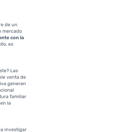
re de un
un mercado
ente con la
llo, es
iste? Las
ple venta de
tiva generan
cional
ura familiar
en la
ca investigar