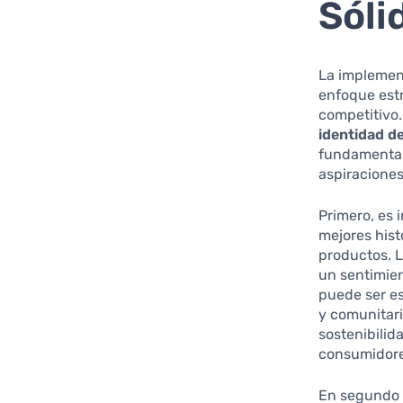
Sóli
La implemen
enfoque est
competitivo.
identidad d
fundamental 
aspiracione
Primero, es 
mejores hist
productos. 
un sentimie
puede ser es
y comunitari
sostenibilid
consumidores
En segundo 