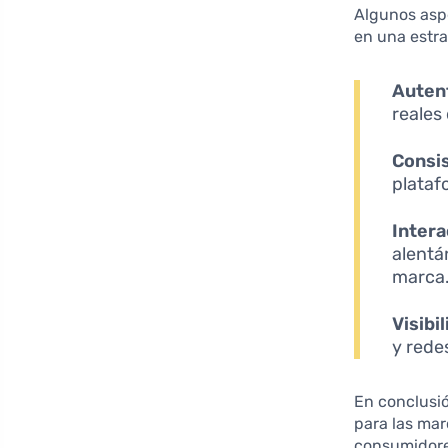
Algunos asp
en una estr
Autent
reales
Consis
plataf
Intera
alentá
marca
Visibil
y rede
En conclusió
para las ma
consumidores