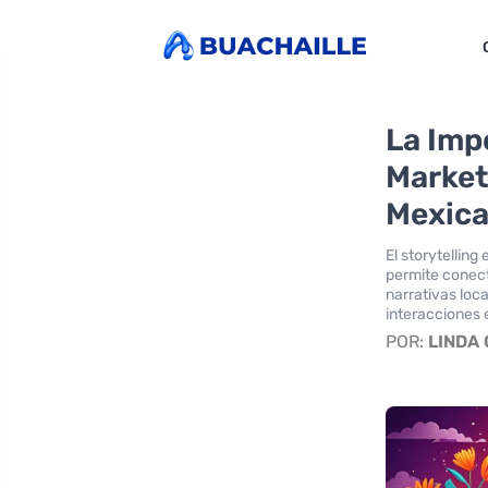
La Impo
Market
Mexic
El storytellin
permite conect
narrativas loc
interacciones 
POR:
LINDA