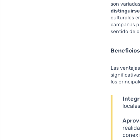
son variadas
distinguirs
culturales e
campañas pub
sentido de o
Beneficios
Las ventajas
significativ
los principa
Integr
locale
Aprove
realid
conexi