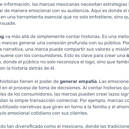
de información, las marcas mexicanas necesitan estrategias
ar de manera emocional con su audiencia. Aquí es donde el
 en una herramienta esencial que no solo entretiene, sino 
ersuade.
ng
va más allá de simplemente contar historias. Es una met
s marcas generar una conexión profunda con su público. Por
a narrativa, una marca puede compartir sus valores y misió
esuene con los consumidores. Esto es clave para crear una
i
a, donde el público no solo reconozca el logo, sino que tamb
on la historia detrás de él.
historias tienen el poder de
generar empatía
. Las emocione
l en el proceso de toma de decisiones. Al contar historias q
bles de los consumidores, las marcas pueden crear lazos sign
ndan la simple transacción comercial. Por ejemplo, marcas
tilizado narrativas que giran en torno a la familia y el ahorr
ulo emocional cotidiano con sus clientes.
o tan diversificado como el mexicano, donde las tradicione