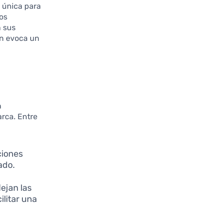
 única para
os
n sus
én evoca un
n
arca. Entre
ciones
ado.
lejan las
litar una