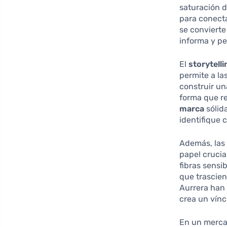
saturación 
para conect
se convierte
informa y p
El
storytelli
permite a la
construir un
forma que r
marca
sólid
identifique c
Además, las 
papel crucia
fibras sensi
que trascie
Aurrera han u
crea un vínc
En un mercad