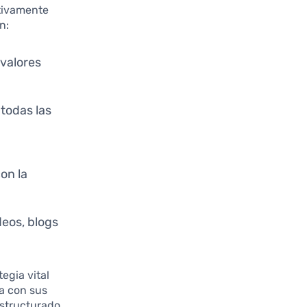
tivamente
n:
 valores
todas las
on la
deos, blogs
egia vital
a con sus
estructurado