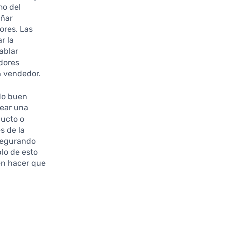
mo del
eñar
ores. Las
r la
ablar
dores
n vendedor.
do buen
rear una
ducto o
s de la
asegurando
lo de esto
en hacer que