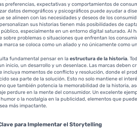
las preferencias, expectativas y comportamientos de consu
lizar datos demográficos y psicográficos puede ayudar a dis
ue se alineen con las necesidades y deseos de los consumid
ersonalizan sus historias tienen más posibilidades de capta
 público, especialmente en un entorno digital saturado. Al h
e sobre problemas o situaciones que enfrentan los consumi
la marca se coloca como un aliado y no únicamente como u
ulta fundamental pensar en la
estructura de la historia
. To
 un inicio, un desarrollo y un desenlace. Las marcas deben c
e incluya momentos de conflicto y resolución, donde el pro
ecido sea parte de la solución. Esto no solo mantiene el interé
ino que también potencia la memorabilidad de la historia, 
aje perdure en la mente del consumidor. Un excelente ejemp
l humor o la nostalgia en la publicidad, elementos que pued
 sea más impactante.
lave para Implementar el Storytelling